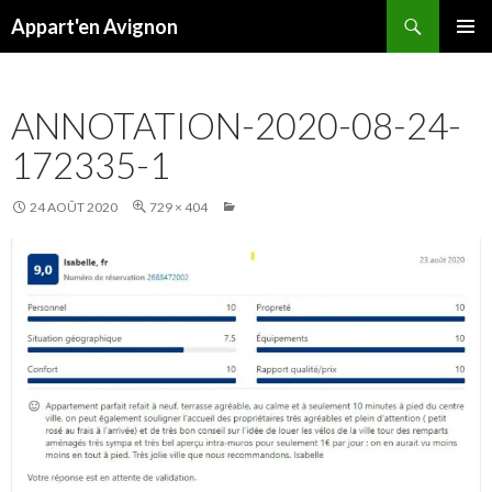
Recherche
Appart'en Avignon
ALLER
MENU
AU
PRINCI
CONTENU
ANNOTATION-2020-08-24-
172335-1
24 AOÛT 2020
729 × 404