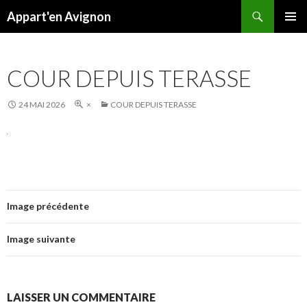
Recherche
Appart'en Avignon
ALLER
MENU
AU
PRINCI
CONTENU
COUR DEPUIS TERASSE
24 MAI 2026
×
COUR DEPUIS TERASSE
Image précédente
Image suivante
LAISSER UN COMMENTAIRE