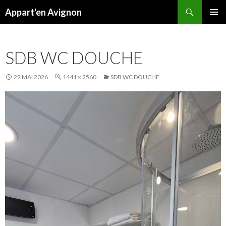
Recherche
Appart'en Avignon
ALLER
MENU
AU
PRINCI
CONTENU
SDB WC DOUCHE
22 MAI 2026
1441 × 2560
SDB WC DOUCHE