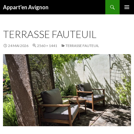
Recherche
Appart'en Avignon
ALLER
MENU
AU
PRINCI
CONTENU
TERRASSE FAUTEUIL
24 MAI 2026
2560 × 1441
TERRASSE FAUTEUIL